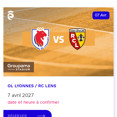
07
Avr.
OL LYONNES / RC LENS
7 avril 2027
date et heure à confirmer
RÉSERVER