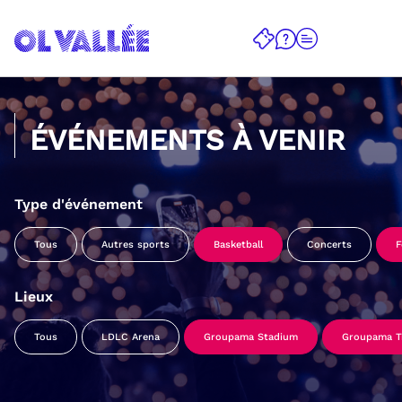
ÉVÉNEMENTS À VENIR
Type d'événement
Tous
Autres sports
Basketball
Concerts
F
Lieux
Tous
LDLC Arena
Groupama Stadium
Groupama Tr