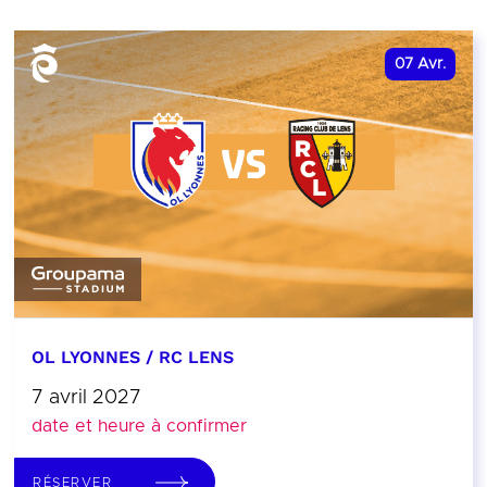
07
Avr.
OL LYONNES / RC LENS
7 avril 2027
date et heure à confirmer
RÉSERVER