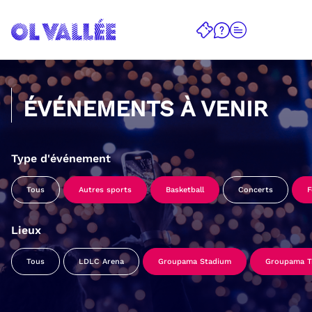
ÉVÉNEMENTS À VENIR
Type d'événement
Tous
Autres sports
Basketball
Concerts
F
Lieux
Tous
LDLC Arena
Groupama Stadium
Groupama Tr