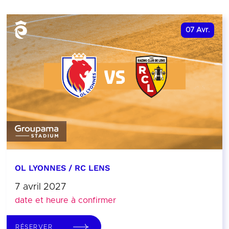
07
Avr.
OL LYONNES / RC LENS
7 avril 2027
date et heure à confirmer
RÉSERVER