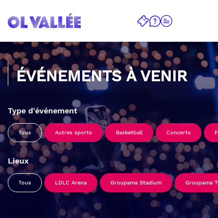
ÉVÉNEMENTS À VENIR
Type d'événement
Tous
Autres sports
Basketball
Concerts
F
Lieux
Tous
LDLC Arena
Groupama Stadium
Groupama Tr