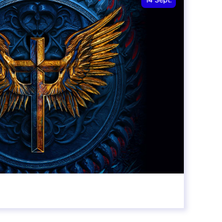
14
Sept.
20:00