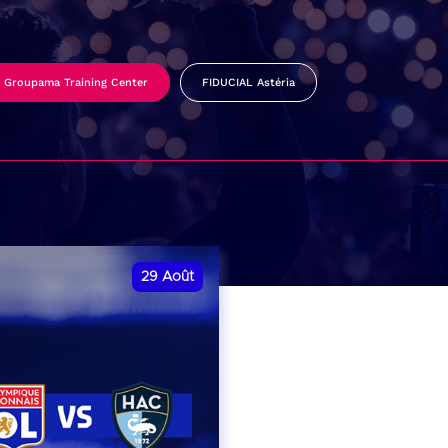
Groupama Training Center
FIDUCIAL Astéria
29
Août