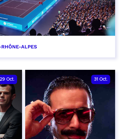
-RHÔNE-ALPES
0
29
Oct.
31
Oct.