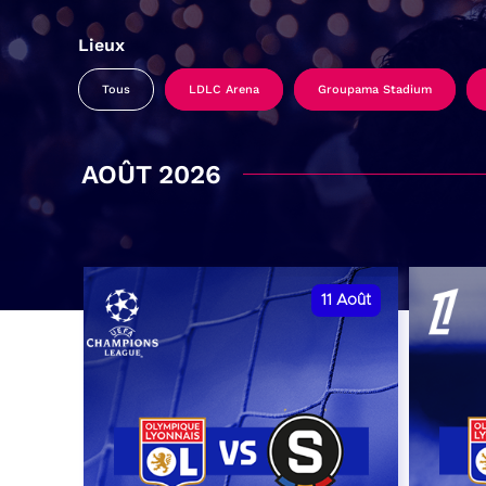
Lieux
Tous
LDLC Arena
Groupama Stadium
AOÛT 2026
11
Août