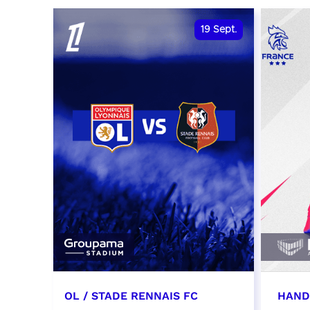
date et heure à confirmer
RÉSER
19
Sept.
RÉSERVER
OL / STADE RENNAIS FC
HAND