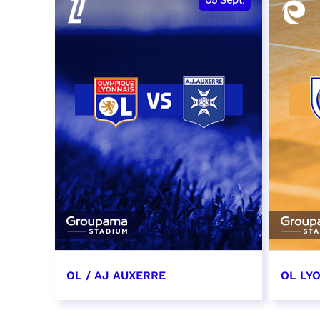
05
Sept.
OL / AJ AUXERRE
OL LYO
5 septembre 2026
12 sep