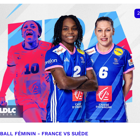
VER
RÉSERVER
2
BALL FÉMININ - FRANCE VS SUÈDE