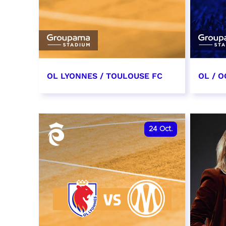
OL LYONNES / TOULOUSE FC
OL / O
3 octobre 2026
17 oc
date et heure à confirmer
date e
24
Oct.
RÉSERVER
RÉSER