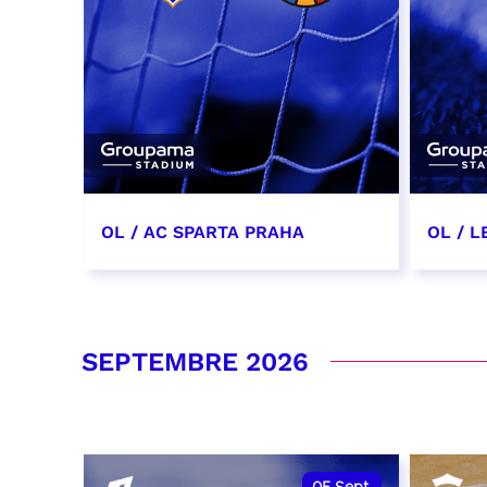
OL / AC SPARTA PRAHA
OL / L
11 août 2026 - 21:00
29 aoû
RÉSERVER
RÉSER
SEPTEMBRE 2026