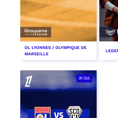
OL LYONNES / OLYMPIQUE DE
LEGE
MARSEILLE
24 octobre 2026
29 oc
date et heure à confirmer
RÉSER
31
Oct.
RÉSERVER