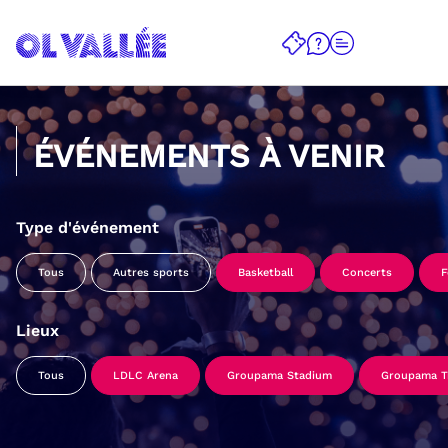
ÉVÉNEMENTS À VENIR
Type d'événement
Tous
Autres sports
Basketball
Concerts
F
Lieux
Tous
LDLC Arena
Groupama Stadium
Groupama Tr