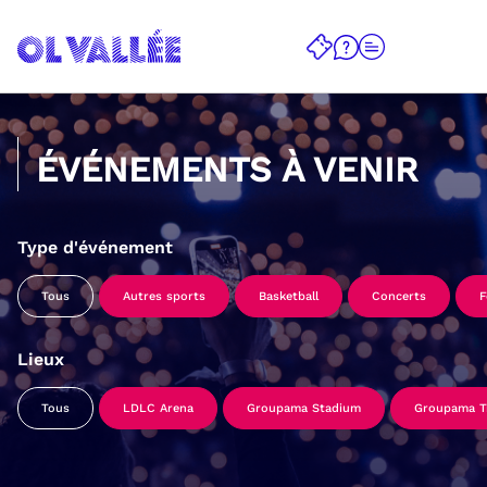
ÉVÉNEMENTS À VENIR
Type d'événement
Tous
Autres sports
Basketball
Concerts
F
Lieux
Tous
LDLC Arena
Groupama Stadium
Groupama Tr