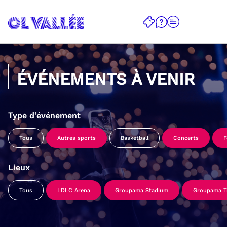
ÉVÉNEMENTS À VENIR
Type d'événement
Tous
Autres sports
Basketball
Concerts
F
Lieux
Tous
LDLC Arena
Groupama Stadium
Groupama Tr