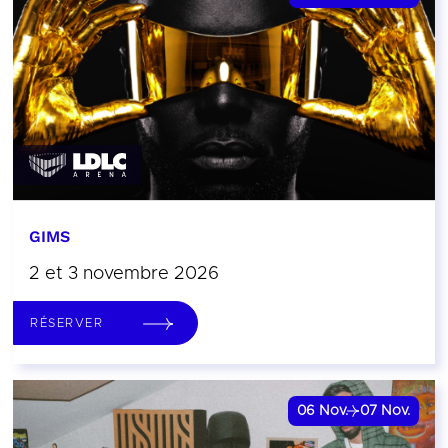
GIMS
2 et 3 novembre 2026
RÉSERVER
06
Nov.
07
Nov.