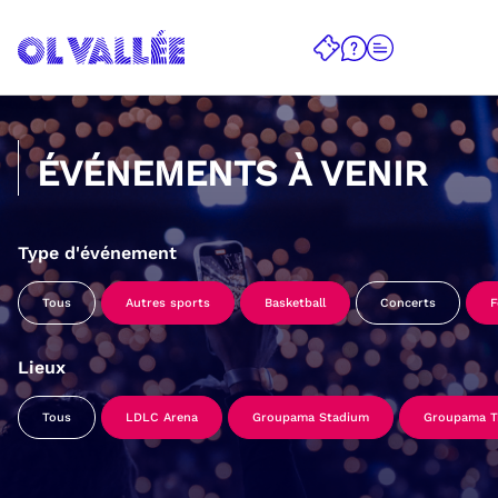
ÉVÉNEMENTS À VENIR
Type d'événement
Tous
Autres sports
Basketball
Concerts
F
Lieux
Tous
LDLC Arena
Groupama Stadium
Groupama Tr