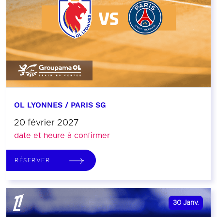
OL LYONNES / PARIS SG
20 février 2027
date et heure à confirmer
RÉSERVER
30
Janv.