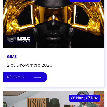
GIMS
2 et 3 novembre 2026
RÉSERVER
06
Nov.
07
Nov.