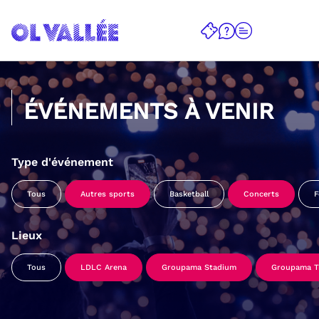
ÉVÉNEMENTS À VENIR
Type d'événement
Tous
Autres sports
Basketball
Concerts
F
Lieux
Tous
LDLC Arena
Groupama Stadium
Groupama Tr