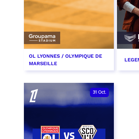
OL LYONNES / OLYMPIQUE DE
LEGE
MARSEILLE
24 octobre 2026
29 oc
date et heure à confirmer
RÉSER
31
Oct.
RÉSERVER