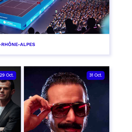
-RHÔNE-ALPES
0
29
Oct.
31
Oct.