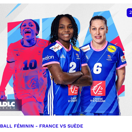
VER
RÉSERVER
2
BALL FÉMININ - FRANCE VS SUÈDE