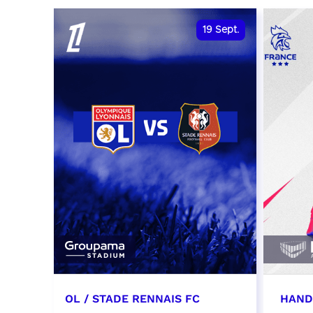
date et heure à confirmer
RÉSER
19
Sept.
RÉSERVER
OL / STADE RENNAIS FC
HAND