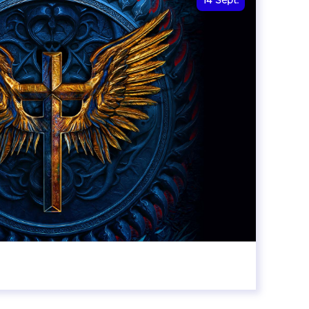
14
Sept.
20:00