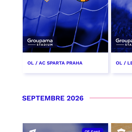
OL / AC SPARTA PRAHA
OL / L
11 août 2026 - 21:00
29 aoû
RÉSERVER
RÉSER
SEPTEMBRE 2026