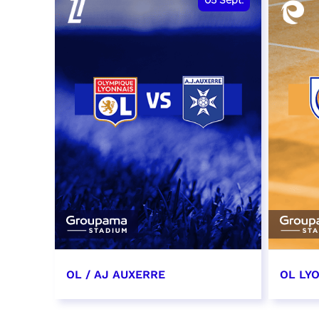
05
Sept.
OL / AJ AUXERRE
OL LYO
5 septembre 2026
12 sep