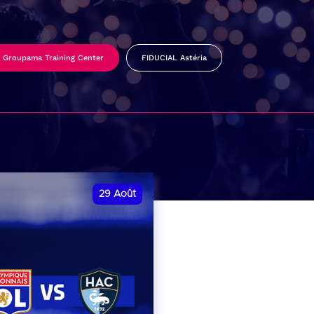
Groupama Training Center
FIDUCIAL Astéria
29
Août