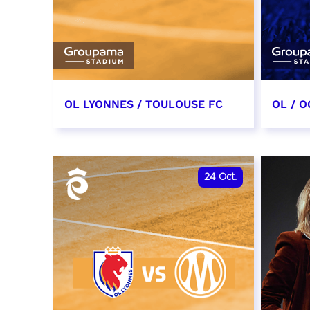
OL LYONNES / TOULOUSE FC
OL / O
3 octobre 2026
17 oc
date et heure à confirmer
date e
24
Oct.
RÉSERVER
RÉSER