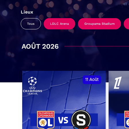
Lieux
Tous
LDLC Arena
Groupama Stadium
AOÛT 2026
11
Août