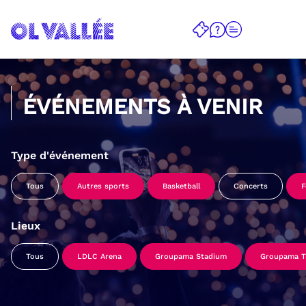
ÉVÉNEMENTS À VENIR
Type d'événement
Tous
Autres sports
Basketball
Concerts
F
Lieux
Tous
LDLC Arena
Groupama Stadium
Groupama Tr