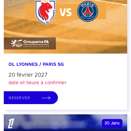
OL LYONNES / PARIS SG
20 février 2027
date et heure à confirmer
RÉSERVER
30
Janv.