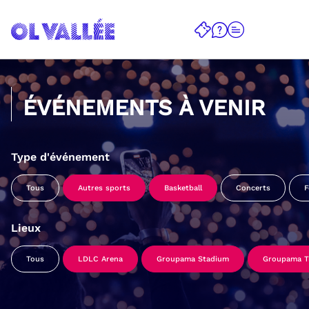
ÉVÉNEMENTS À VENIR
Type d'événement
Tous
Autres sports
Basketball
Concerts
F
Lieux
Tous
LDLC Arena
Groupama Stadium
Groupama Tr