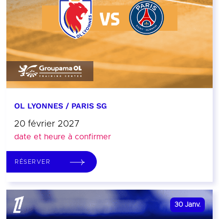
OL LYONNES / PARIS SG
20 février 2027
date et heure à confirmer
RÉSERVER
30
Janv.