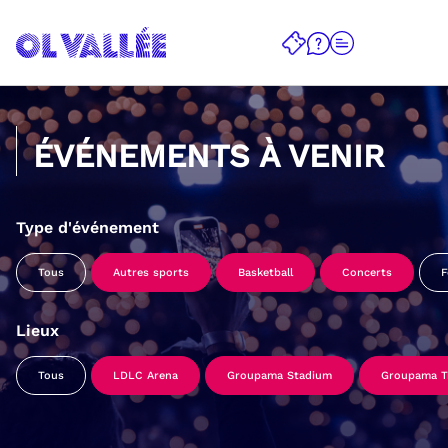
ÉVÉNEMENTS À VENIR
Type d'événement
Tous
Autres sports
Basketball
Concerts
F
Lieux
Tous
LDLC Arena
Groupama Stadium
Groupama Tr