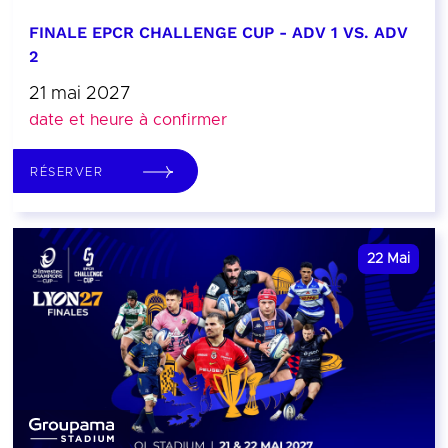
FINALE EPCR CHALLENGE CUP - ADV 1 VS. ADV
2
21 mai 2027
date et heure à confirmer
RÉSERVER
22
Mai