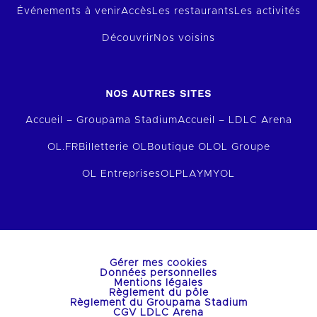
Événements à venir
Accès
Les restaurants
Les activités
Découvrir
Nos voisins
NOS AUTRES SITES
Accueil – Groupama Stadium
Accueil – LDLC Arena
OL.FR
Billetterie OL
Boutique OL
OL Groupe
OL Entreprises
OLPLAY
MYOL
Gérer mes cookies
Données personnelles
Mentions légales
Règlement du pôle
Règlement du Groupama Stadium
CGV LDLC Arena