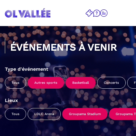
ÉVÉNEMENTS À VENIR
Type d'événement
Tous
Autres sports
Basketball
Concerts
F
Lieux
Tous
LDLC Arena
Groupama Stadium
Groupama Tr