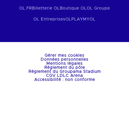
OL.FR
Billetterie OL
Boutique OL
OL Groupe
OL Entreprises
OLPLAY
MYOL
Gérer mes cookies
Données personnelles
Mentions légales
Règlement du pôle
Règlement du Groupama Stadium
CGV LDLC Arena
Accessibilité : non conforme