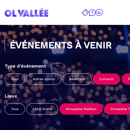
ÉVÉNEMENTS À VENIR
Type d'événement
Tous
Autres sports
Basketball
Concerts
F
Lieux
Tous
LDLC Arena
Groupama Stadium
Groupama Tr