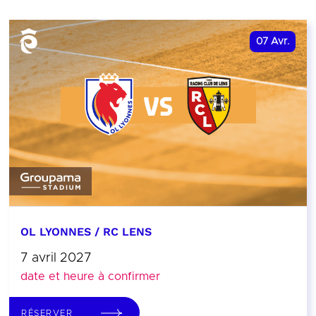
07
Avr.
OL LYONNES / RC LENS
7 avril 2027
date et heure à confirmer
RÉSERVER