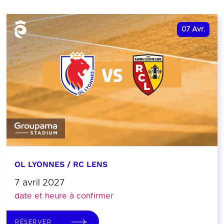
07
Avr.
OL LYONNES / RC LENS
7 avril 2027
date et heure à confirmer
RÉSERVER