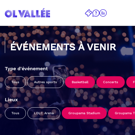
ÉVÉNEMENTS À VENIR
Type d'événement
Tous
Autres sports
Basketball
Concerts
F
Lieux
Tous
LDLC Arena
Groupama Stadium
Groupama Tr