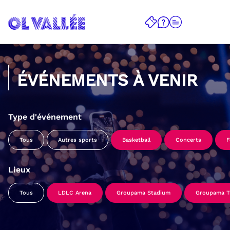
ÉVÉNEMENTS À VENIR
Type d'événement
Tous
Autres sports
Basketball
Concerts
F
Lieux
Tous
LDLC Arena
Groupama Stadium
Groupama Tr