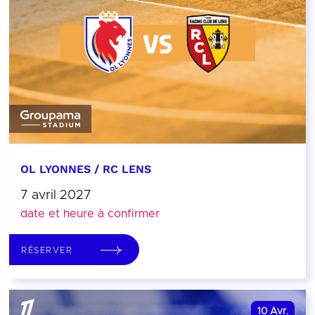
OL LYONNES / RC LENS
7 avril 2027
date et heure à confirmer
RÉSERVER
10
Avr.