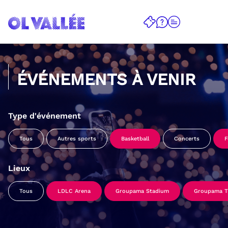
ÉVÉNEMENTS À VENIR
Type d'événement
Tous
Autres sports
Basketball
Concerts
F
Lieux
Tous
LDLC Arena
Groupama Stadium
Groupama Tr