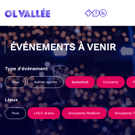
ÉVÉNEMENTS À VENIR
Type d'événement
Tous
Autres sports
Basketball
Concerts
F
Lieux
Tous
LDLC Arena
Groupama Stadium
Groupama Tr