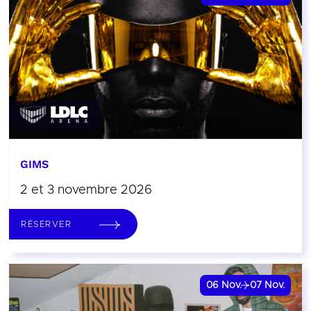
GIMS
2 et 3 novembre 2026
RÉSERVER
06
Nov.
07
Nov.