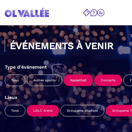
ÉVÉNEMENTS À VENIR
Type d'événement
Tous
Autres sports
Basketball
Concerts
F
Lieux
Tous
LDLC Arena
Groupama Stadium
Groupama Tr