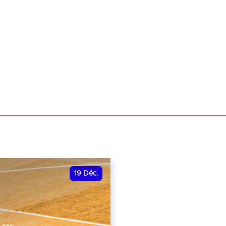
19
Déc.