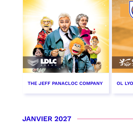
THE JEFF PANACLOC COMPANY
OL LY
13 décembre 2026 - 16:00
19 dé
date e
RÉSERVER
JANVIER 2027
RÉSER