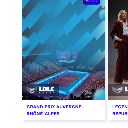
18
Oct.
GRAND PRIX AUVERGNE-
LEGEN
RHÔNE-ALPES
REPUB
18 octobre 2026 - 12:00
29 oc