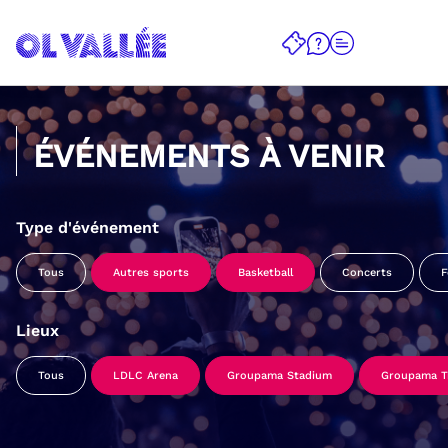
ÉVÉNEMENTS À VENIR
Type d'événement
Tous
Autres sports
Basketball
Concerts
F
Lieux
Tous
LDLC Arena
Groupama Stadium
Groupama Tr