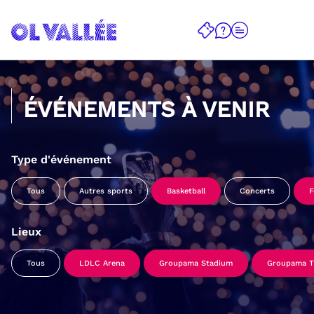
ÉVÉNEMENTS À VENIR
Type d'événement
Tous
Autres sports
Basketball
Concerts
F
Lieux
Tous
LDLC Arena
Groupama Stadium
Groupama Tr