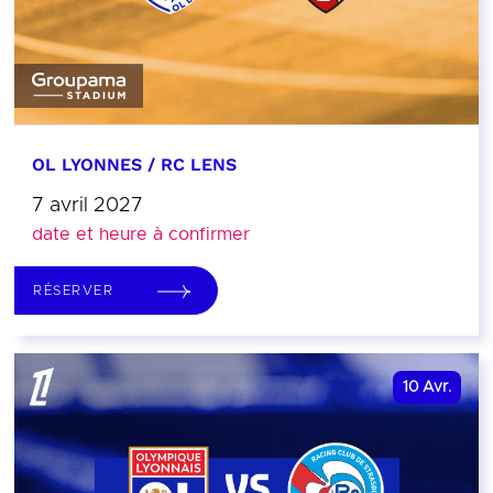
OL LYONNES / RC LENS
7 avril 2027
date et heure à confirmer
RÉSERVER
10
Avr.