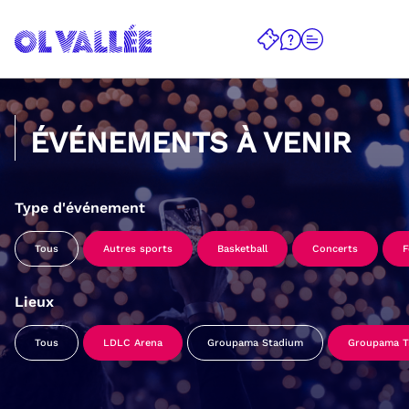
ÉVÉNEMENTS À VENIR
Type d'événement
Tous
Autres sports
Basketball
Concerts
F
Lieux
Tous
LDLC Arena
Groupama Stadium
Groupama Tr