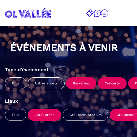
ÉVÉNEMENTS À VENIR
Type d'événement
Tous
Autres sports
Basketball
Concerts
F
Lieux
Tous
LDLC Arena
Groupama Stadium
Groupama Tr