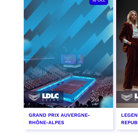
18
Oct.
GRAND PRIX AUVERGNE-
LEGEN
RHÔNE-ALPES
REPUB
18 octobre 2026 - 12:00
29 oc