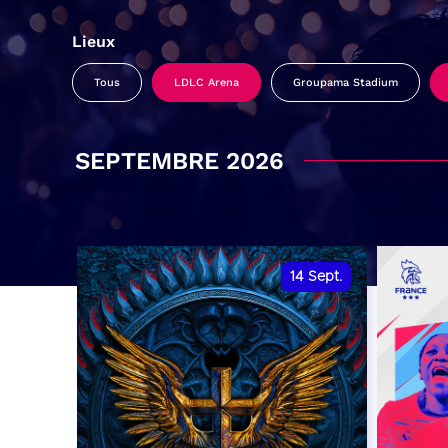
Lieux
Tous
LDLC Arena
Groupama Stadium
SEPTEMBRE 2026
14
Sept.