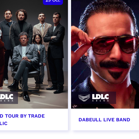
29
Oct.
D TOUR BY TRADE
DABEULL LIVE BAND
LIC
tobre 2026 - 20:00
31 octobre 2026 - 20: