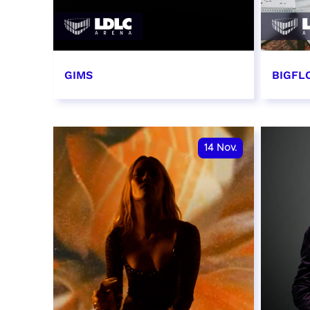
GIMS
BIGFLO
2 et 3 novembre 2026
6 et 
RÉSERVER
RÉSER
14
Nov.