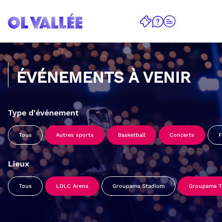
ÉVÉNEMENTS À VENIR
Type d'événement
Tous
Autres sports
Basketball
Concerts
F
Lieux
Tous
LDLC Arena
Groupama Stadium
Groupama Tr