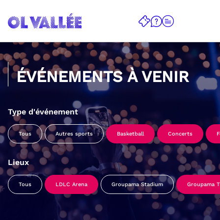
ÉVÉNEMENTS À VENIR
Type d'événement
Tous
Autres sports
Basketball
Concerts
F
Lieux
Tous
LDLC Arena
Groupama Stadium
Groupama Tr