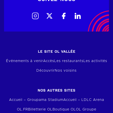
LE SITE OL VALLÉE
Événements à venir
Accès
Les restaurants
Les activités
Découvrir
Nos voisins
NOS AUTRES SITES
Accueil – Groupama Stadium
Accueil – LDLC Arena
OL.FR
Billetterie OL
Boutique OL
OL Groupe