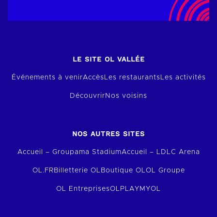
LE SITE OL VALLÉE
Événements à venir
Accès
Les restaurants
Les activités
Découvrir
Nos voisins
NOS AUTRES SITES
Accueil – Groupama Stadium
Accueil – LDLC Arena
OL.FR
Billetterie OL
Boutique OL
OL Groupe
OL Entreprises
OLPLAY
MYOL