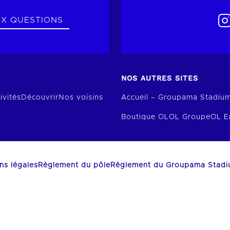
UX QUESTIONS
NOS AUTRES SITES
ivités
Découvrir
Nos voisins
Accueil – Groupama Stadiu
Boutique OL
OL Groupe
OL E
ns légales
Règlement du pôle
Règlement du Groupama Stad