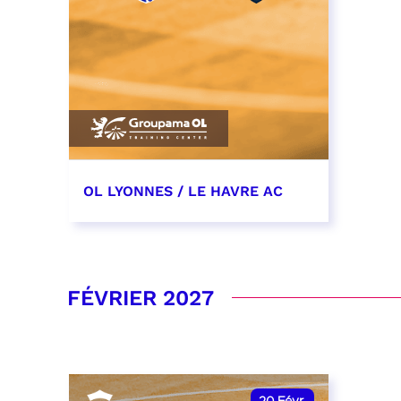
OL LYONNES / LE HAVRE AC
19 décembre 2026
date et heure à confirmer
FÉVRIER 2027
RÉSERVER