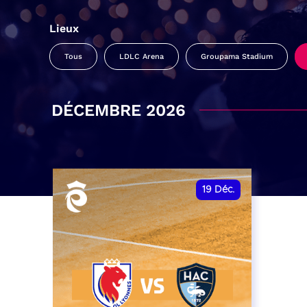
Lieux
Tous
LDLC Arena
Groupama Stadium
DÉCEMBRE 2026
19
Déc.