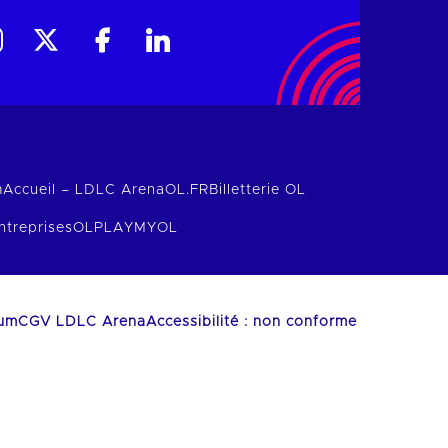
m
Accueil – LDLC Arena
OL.FR
Billetterie OL
ntreprises
OLPLAY
MYOL
ium
CGV LDLC Arena
Accessibilité : non conforme