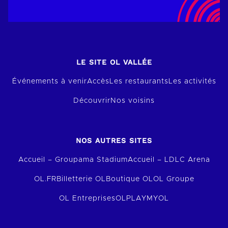
LE SITE OL VALLÉE
Événements à venir
Accès
Les restaurants
Les activités
Découvrir
Nos voisins
NOS AUTRES SITES
Accueil – Groupama Stadium
Accueil – LDLC Arena
OL.FR
Billetterie OL
Boutique OL
OL Groupe
OL Entreprises
OLPLAY
MYOL