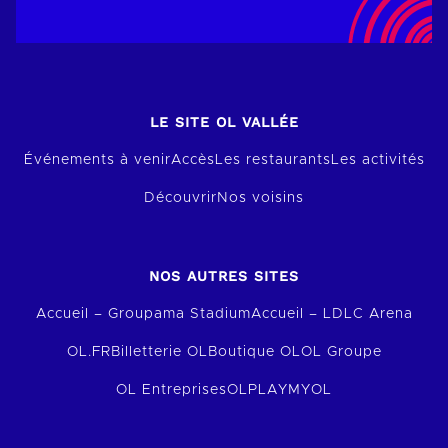
LE SITE OL VALLÉE
Événements à venir
Accès
Les restaurants
Les activités
Découvrir
Nos voisins
NOS AUTRES SITES
Accueil – Groupama Stadium
Accueil – LDLC Arena
OL.FR
Billetterie OL
Boutique OL
OL Groupe
OL Entreprises
OLPLAY
MYOL