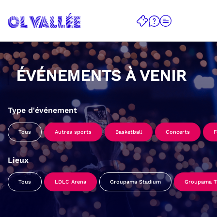
ÉVÉNEMENTS À VENIR
Type d'événement
Tous
Autres sports
Basketball
Concerts
F
Lieux
Tous
LDLC Arena
Groupama Stadium
Groupama Tr