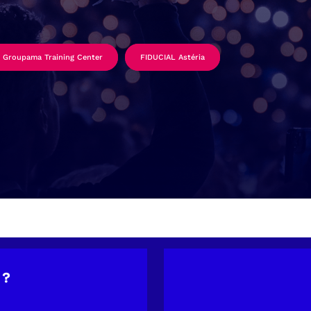
Groupama Training Center
FIDUCIAL Astéria
 ?