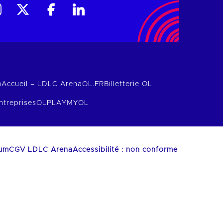
m
Accueil – LDLC Arena
OL.FR
Billetterie OL
ntreprises
OLPLAY
MYOL
ium
CGV LDLC Arena
Accessibilité : non conforme