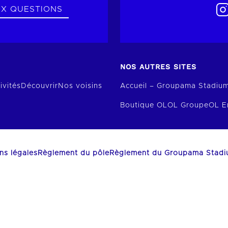
UX QUESTIONS
NOS AUTRES SITES
ivités
Découvrir
Nos voisins
Accueil – Groupama Stadiu
Boutique OL
OL Groupe
OL E
ns légales
Règlement du pôle
Règlement du Groupama Stad