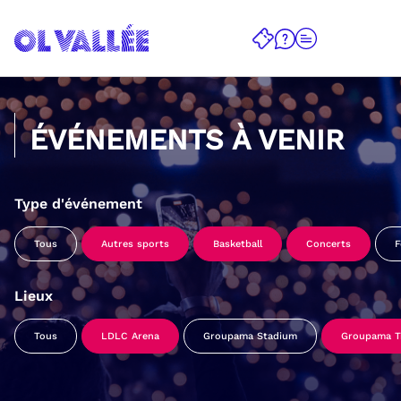
ÉVÉNEMENTS À VENIR
Type d'événement
Tous
Autres sports
Basketball
Concerts
F
Lieux
Tous
LDLC Arena
Groupama Stadium
Groupama Tr