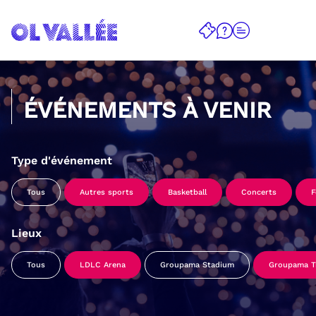
ÉVÉNEMENTS À VENIR
Type d'événement
Tous
Autres sports
Basketball
Concerts
F
Lieux
Tous
LDLC Arena
Groupama Stadium
Groupama Tr