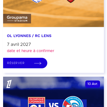
OL LYONNES / RC LENS
7 avril 2027
date et heure à confirmer
RÉSERVER
10
Avr.