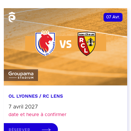
07
Avr.
OL LYONNES / RC LENS
7 avril 2027
date et heure à confirmer
RÉSERVER