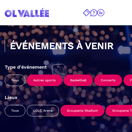
ÉVÉNEMENTS À VENIR
Type d'événement
Tous
Autres sports
Basketball
Concerts
F
Lieux
Tous
LDLC Arena
Groupama Stadium
Groupama Tr