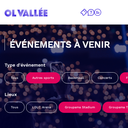
ÉVÉNEMENTS À VENIR
Type d'événement
Tous
Autres sports
Basketball
Concerts
F
Lieux
Tous
LDLC Arena
Groupama Stadium
Groupama Tr