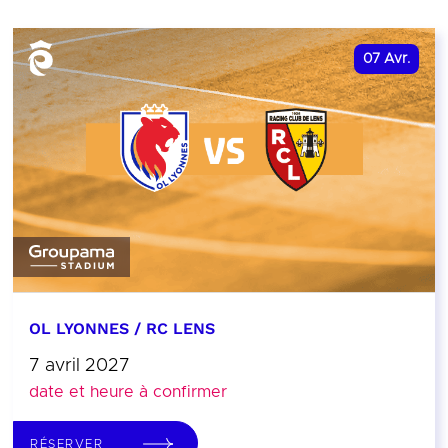
07
Avr.
OL LYONNES / RC LENS
7 avril 2027
date et heure à confirmer
RÉSERVER