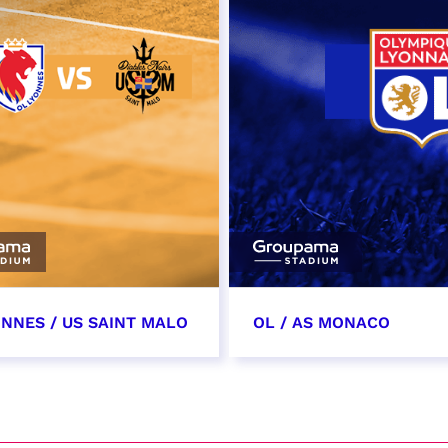
ONNES / US SAINT MALO
OL / AS MONACO
vembre 2026
28 novembre 2026
t heure à confirmer
date et heure à confirme
VER
RÉSERVER