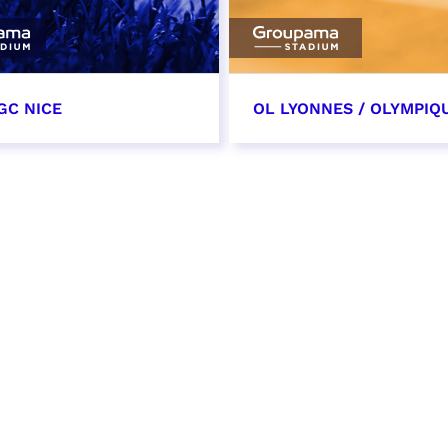
GC NICE
OL LYONNES / OLYMPIQ
tobre 2026
24 octobre 2026
t heure à confirmer
date et heure à confirme
VER
RÉSERVER