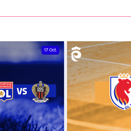
date et heure à confirme
VER
RÉSERVER
17
Oct.