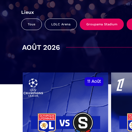
Lieux
Tous
LDLC Arena
Groupama Stadium
AOÛT 2026
11
Août