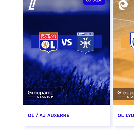
05
Sept.
OL / AJ AUXERRE
OL LYO
5 septembre 2026
12 sep