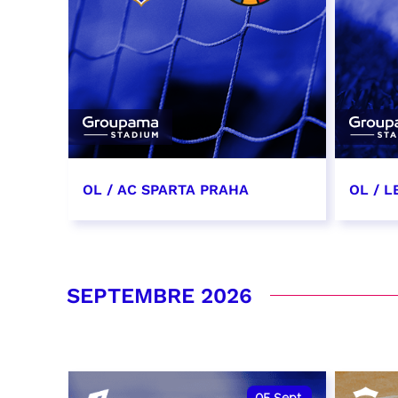
OL / AC SPARTA PRAHA
OL / L
11 août 2026 - 21:00
29 aoû
RÉSERVER
RÉSER
SEPTEMBRE 2026