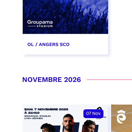
OL / ANGERS SCO
31 octobre 2026
date et heure à confirmer
NOVEMBRE 2026
RÉSERVER
07
Nov.