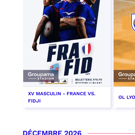
XV MASCULIN - FRANCE VS.
OL LY
FIDJI
7 novembre 2026 - 21:10
14 no
date e
RÉSERVER
DÉCEMBRE 2026
RÉSER