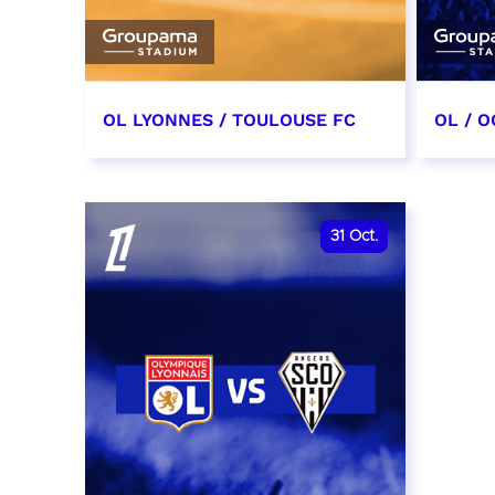
OL LYONNES / TOULOUSE FC
OL / O
3 octobre 2026
17 oc
date et heure à confirmer
date e
31
Oct.
RÉSERVER
RÉSER