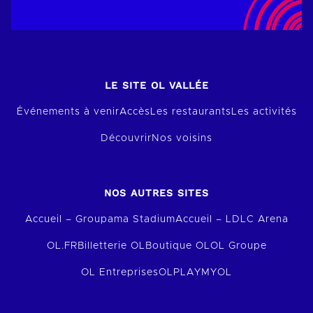
LE SITE OL VALLÉE
Événements à venir
Accès
Les restaurants
Les activités
Découvrir
Nos voisins
NOS AUTRES SITES
Accueil – Groupama Stadium
Accueil – LDLC Arena
OL.FR
Billetterie OL
Boutique OL
OL Groupe
OL Entreprises
OLPLAY
MYOL