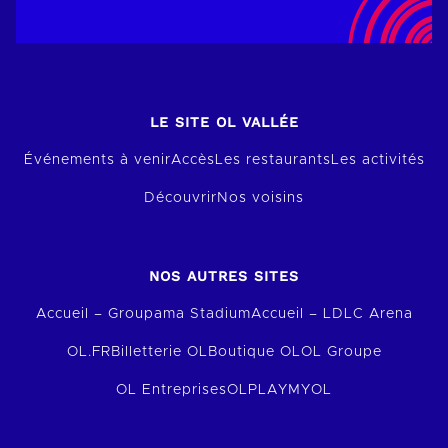
LE SITE OL VALLÉE
Événements à venir
Accès
Les restaurants
Les activités
Découvrir
Nos voisins
NOS AUTRES SITES
Accueil – Groupama Stadium
Accueil – LDLC Arena
OL.FR
Billetterie OL
Boutique OL
OL Groupe
OL Entreprises
OLPLAY
MYOL