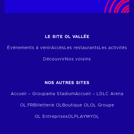
LE SITE OL VALLÉE
Événements à venir
Accès
Les restaurants
Les activités
Découvrir
Nos voisins
NOS AUTRES SITES
Accueil – Groupama Stadium
Accueil – LDLC Arena
OL.FR
Billetterie OL
Boutique OL
OL Groupe
OL Entreprises
OLPLAY
MYOL