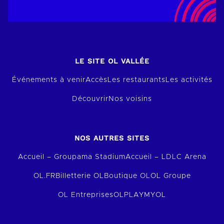
LE SITE OL VALLÉE
Événements à venir
Accès
Les restaurants
Les activités
Découvrir
Nos voisins
NOS AUTRES SITES
Accueil – Groupama Stadium
Accueil – LDLC Arena
OL.FR
Billetterie OL
Boutique OL
OL Groupe
OL Entreprises
OLPLAY
MYOL