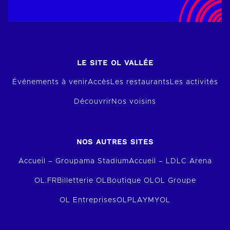
LE SITE OL VALLÉE
Événements à venir
Accès
Les restaurants
Les activités
Découvrir
Nos voisins
NOS AUTRES SITES
Accueil – Groupama Stadium
Accueil – LDLC Arena
OL.FR
Billetterie OL
Boutique OL
OL Groupe
OL Entreprises
OLPLAY
MYOL