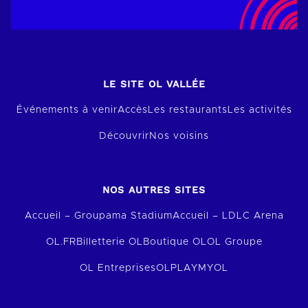
LE SITE OL VALLÉE
Événements à venir
Accès
Les restaurants
Les activités
Découvrir
Nos voisins
NOS AUTRES SITES
Accueil – Groupama Stadium
Accueil – LDLC Arena
OL.FR
Billetterie OL
Boutique OL
OL Groupe
OL Entreprises
OLPLAY
MYOL