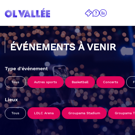
ÉVÉNEMENTS À VENIR
Type d'événement
Tous
Autres sports
Basketball
Concerts
F
Lieux
Tous
LDLC Arena
Groupama Stadium
Groupama Tr